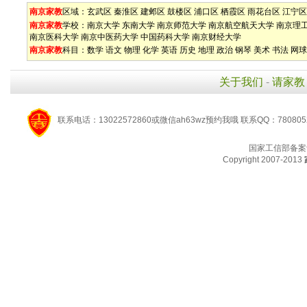
南京家教
区域：
玄武区
秦淮区
建邺区
鼓楼区
浦口区
栖霞区
雨花台区
江宁区
南京家教
学校：
南京大学
东南大学
南京师范大学
南京航空航天大学
南京理
南京医科大学
南京中医药大学
中国药科大学
南京财经大学
南京家教
科目：
数学
语文
物理
化学
英语
历史
地理
政治
钢琴
美术
书法
网球
关于我们
-
请家教
联系电话：13022572860或微信ah63wz预约我哦 联系QQ：780805
国家工信部备案
Copyright 2007-2013