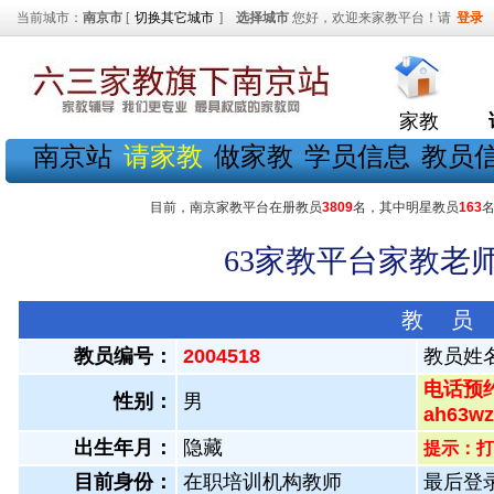
当前城市：
南京市
[
切换其它城市
]
选择城市
您好，欢迎来家教平台！请
登录
家教
南京站
请家教
做家教
学员信息
教员
目前，南京家教平台在册教员
3809
名，其中明星教员
163
63家教平台家教老师
教 员
教员编号：
2004518
教员姓
电话预约
性别：
男
ah63
出生年月：
隐藏
提示：打
目前身份：
在职培训机构教师
最后登录：