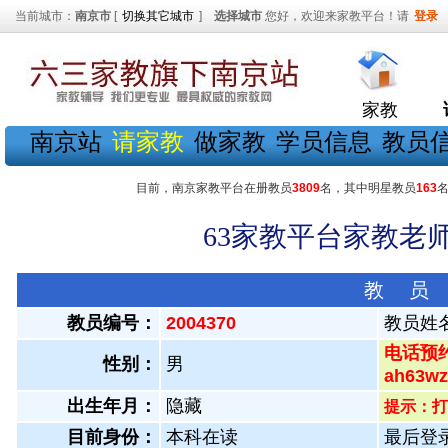
当前城市：
南京市
[
切换其它城市
]
选择城市
您好，欢迎来家教平台！请
登录
家教
南京站
请家教
做家教
学员信息
教员
目前，南京家教平台在册教员
3809
名，其中明星教员
163
63家教平台家教老师
教 员
教员编号：
2004370
教员姓
电话预约
性别：
男
ah63
出生年月：
隐藏
提示：打
目前身份：
本科在读
最后登录：