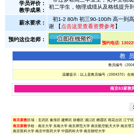
学员评价：
初二学生，物理成绩从及格线提升到8
教学成果：
初1-2 80/h 初三90-100/h
薪水要求：
谢
【
点击这里查看资费参考
】
预约这位老师：
预约电话: 1302
教
教员编号（200
温馨提示：以上是教员编号（2004370）
南京63家教
南京家教
区域：
玄武区
秦淮区
建邺区
鼓楼区
浦口区
栖霞区
雨花台区
江宁区
南京家教
学校：
南京大学
东南大学
南京师范大学
南京航空航天大学
南京理
南京医科大学
南京中医药大学
中国药科大学
南京财经大学