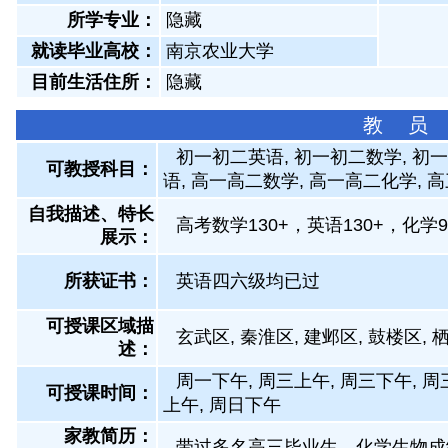
所学专业：
隐藏
就读毕业高校：
南京农业大学
目前生活住所：
隐藏
教 员
初一初二英语, 初一初二数学, 初一
可教授科目：
语, 高一高二数学, 高一高二化学, 
自我描述、特长
高考数学130+，英语130+，化学
展示
：
所获证书
：
英语四六级均已过
可授课区域描
玄武区, 秦淮区, 建邺区, 鼓楼区, 
述：
周一下午, 周三上午, 周三下午, 周
可授课时间：
上午, 周日下午
家教简历：
带过多名高三毕业生，化学生物成绩