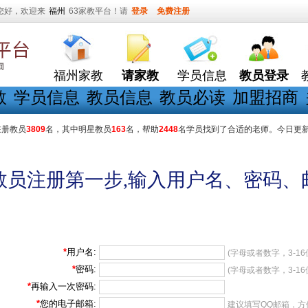
您好，欢迎来
福州
63家教平台！请
登录
免费注册
福州家教
请家教
学员信息
教员登录
教
学员信息
教员信息
教员必读
加盟招商
在册教员
3809
名，其中明星教员
163
名，帮助
2448
名学员找到了合适的老师。今日更
教员注册第一步,输入用户名、密码、
*
用户名:
(字母或者数字，3-16
*
密码:
(字母或者数字，3-16
*
再输入一次密码:
*
您的电子邮箱:
建议填写QQ邮箱，方