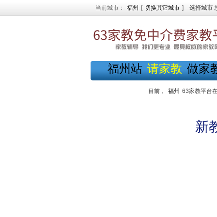
当前城市：
福州
[
切换其它城市
]
选择城市
福州站
请家教
做家
目前，
福州
63家教平台
新