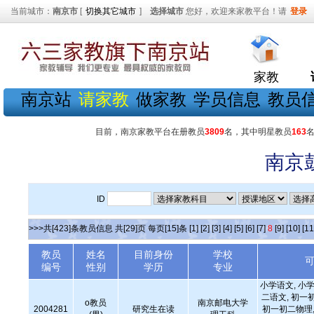
当前城市：
南京市
[
切换其它城市
]
选择城市
您好，欢迎来家教平台！请
登录
家教
南京站
请家教
做家教
学员信息
教员
目前，南京家教平台在册教员
3809
名，其中明星教员
163
南京
ID
>>>共[423]条教员信息 共[29]页 每页[15]条
[1]
[2]
[3]
[4]
[5]
[6]
[7]
8
[9]
[10]
[11
教员
姓名
目前身份
学校
编号
性别
学历
专业
小学语文, 小学
二语文, 初一
o教员
南京邮电大学
2004281
研究生在读
初一初二物理,