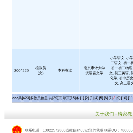
小学语文, 小学
二语文, 初一
植教员
南京审计大学
初一初二物理,
本科在读
2004229
(女)
汉语言文学
文, 初三英语, 
化学, 初中历史
文, 高三语
>>>共[423]条教员信息 共[29]页 每页[15]条
[1]
[2]
[3]
[4]
[5]
[6]
[7]
8
[9]
[10]
[11
关于我们
-
请家教
联系电话：13022572860或微信ah63wz预约我哦 联系QQ：780805