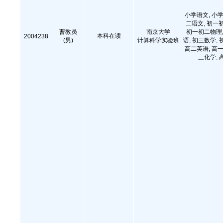
小学语文, 小学
二语文, 初一
曹教员
南京大学
初一初二物理,
本科在读
2004238
(男)
计算科学实验班
语, 初三数学, 
高二英语, 高一
三化学, 