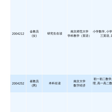
金教员
南京师范大学
小学数学, 小学
研究生在读
2004212
(女)
学科教学（英语）
三英语,
初一初二数学,
崔教员
南京大学
本科在读
理, 高一高二数
2004252
(男)
数字经济