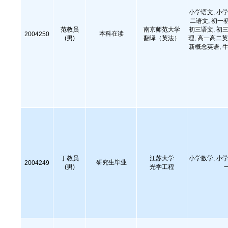
小学语文, 小学
二语文, 初一
范教员
南京师范大学
初三语文, 初三
本科在读
2004250
(男)
翻译（英法）
理, 高一高二英
新概念英语, 牛
丁教员
江苏大学
小学数学, 小学
研究生毕业
2004249
(男)
光学工程