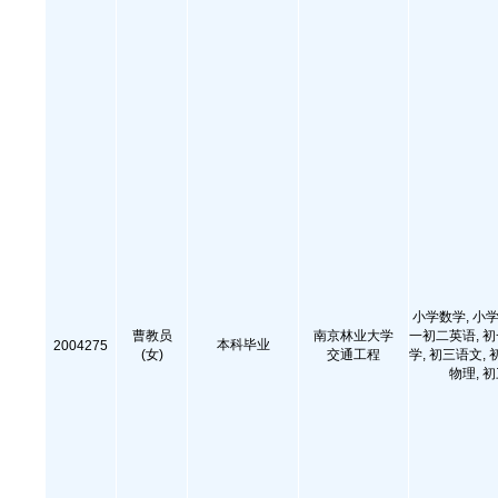
小学数学, 小学
曹教员
南京林业大学
一初二英语, 
本科毕业
2004275
(女)
交通工程
学, 初三语文, 
物理, 