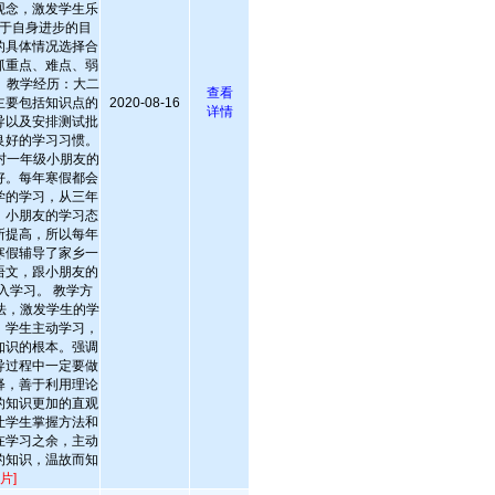
观念，激发学生乐
于自身进步的目
的具体情况选择合
抓重点、难点、弱
 教学经历：大二
查看
主要包括知识点的
2020-08-16
详情
导以及安排测试批
良好的学习习惯。
村一年级小朋友的
好。每年寒假都会
学的学习，从三年
，小朋友的学习态
所提高，所以每年
寒假辅导了家乡一
语文，跟小朋友的
入学习。 教学方
法，激发学生的学
，学生主动学习，
知识的根本。强调
导过程中一定要做
释，善于利用理论
的知识更加的直观
让学生掌握方法和
在学习之余，主动
的知识，温故而知
片]