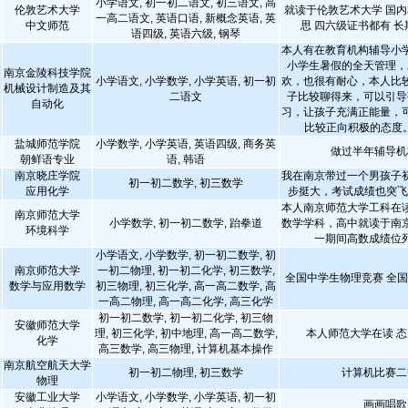
小学语文, 初一初二语文, 初三语文, 高
伦敦艺术大学
就读于伦敦艺术大学 国内
一高二语文, 英语口语, 新概念英语, 英
中文师范
思 四六级证书都有 
语四级, 英语六级, 钢琴
本人有在教育机构辅导小
小学生暑假的全天管理，
南京金陵科技学院
小学语文, 小学数学, 小学英语, 初一初
欢，也很有耐心，本人比
机械设计制造及其
二语文
子比较聊得来，可以引导
自动化
习，让孩子充满正能量，
比较正向积极的态度
盐城师范学院
小学数学, 小学英语, 英语四级, 商务英
做过半年辅导机
朝鲜语专业
语, 韩语
南京晓庄学院
我在南京带过一个男孩子
初一初二数学, 初三数学
应用化学
步挺大，考试成绩也突
本人南京师范大学工科在
南京师范大学
小学数学, 初一初二数学, 跆拳道
数学学科，高中就读于南
环境科学
一期间高数成绩位
小学语文, 小学数学, 初一初二数学, 初
南京师范大学
一初二物理, 初一初二化学, 初三数学,
全国中学生物理竞赛 全
数学与应用数学
初三物理, 初三化学, 高一高二数学, 高
一高二物理, 高一高二化学, 高三化学
初一初二数学, 初一初二化学, 初三物
安徽师范大学
理, 初三化学, 初中地理, 高一高二数学,
本人师范大学在读 态
化学
高三数学, 高三物理, 计算机基本操作
南京航空航天大学
初一初二物理, 初三数学
计算机比赛二
物理
安徽工业大学
小学语文, 小学数学, 小学英语, 初一初
画画唱歌