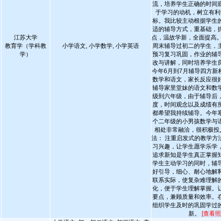
流，培养学生正确的时间
于学习的动机，树立有利
标。我比较主动根据学生
适的辅导方式，重基础，
江苏大学
点，温故学新，全面提高。
教育学（学科教
小学语文, 小学数学, 小学英语
周末辅导过初二的学生，
学）
预习复习巩固，作业的辅
改与讲解，同时培养学生
今年6月到7月辅导四方新
数学和语文，家长反应很
辅导家里堂妹的语文和数
级到六年级，由于辅导后
度，时间观念以及成绩有
都希望我持续辅导。今年
个二年级的小男孩数学与
相处非常融洽，很积极投
法： 注重启发式的教学方
习兴趣，让学生愿学乐学
追求新知是学生真正掌握
学生主动学习的同时，辅
好引导，细心、耐心地解
联系实际，使复杂难理解
化，便于学生理解掌握。
要点，兼顾质量和效率。
组织学生及时的巩固学过
新。
[查看照