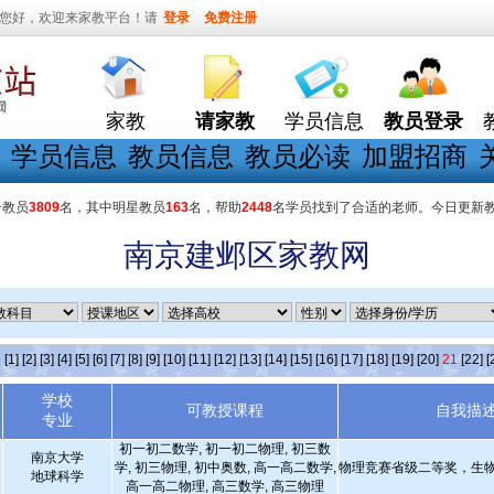
您好，欢迎来家教平台！请
登录
免费注册
家教
请家教
学员信息
教员登录
学员信息
教员信息
教员必读
加盟招商
册教员
3809
名，其中明星教员
163
名，帮助
2448
名学员找到了合适的老师。今日更新
南京建邺区家教网
条
[1]
[2]
[3]
[4]
[5]
[6]
[7]
[8]
[9]
[10]
[11]
[12]
[13]
[14]
[15]
[16]
[17]
[18]
[19]
[20]
21
[22]
[
学校
可教授课程
自我描
专业
初一初二数学, 初一初二物理, 初三数
南京大学
学, 初三物理, 初中奥数, 高一高二数学,
物理竞赛省级二等奖，生物
地球科学
高一高二物理, 高三数学, 高三物理