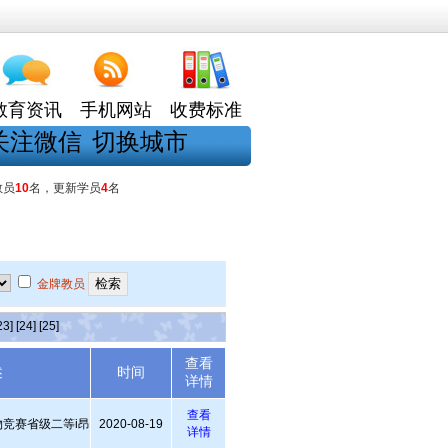
教育资讯
手机网站
收费标准
关注微信
切换城市
教员
10
名，更新学员
4
名
金牌教员
23]
[24]
[25]
查看
述
时间
详情
查看
竞赛省级二等i昂
2020-08-19
详情