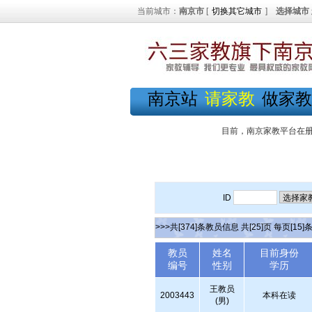
当前城市：
南京市
[
切换其它城市
]
选择城市
南京站
请家教
做家教
目前，南京家教平台在
ID
>>>共[374]条教员信息 共[25]页 每页[15]
教员
姓名
目前身份
编号
性别
学历
王教员
2003443
本科在读
(男)