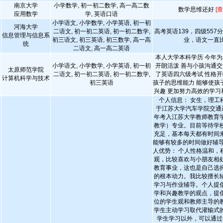
南京大学
小学数学, 初一初二数学, 高一高二数
数学思维还好
[
应用数学
学, 英语口语
小学语文, 小学数学, 小学英语, 初一初
河海大学
二语文, 初一初二英语, 初一初二数学,
高考英语139，四级557
信息管理与信息系
初三语文, 初三英语, 初三数学, 高一高
业，语文一直
统
二语文, 高一高二英语
本人大学本科学历 今年为
小学语文, 小学数学, 小学英语, 初一初
开朗活泼 善与小孩沟通交
太原师范学院
二语文, 初一初二英语, 初一初二数学,
了英语四六级考试 性格开
计算机科学与技术
初三英语
孩子的思维能力 能够使孩
兴趣 更加努力高效的学习
个人信息： 女生，理工
于江苏大学汽车学院交通运
年考入江苏大学教师教育
教学）专业。目前等待学
充足，基本每天都有时间
能够有较多的时间做好辅导
人优势： 个人性格温和，
观，比较喜欢与小朋友相
教育事业，这也是自己选
的根本动力。我比较擅长
学习与作业辅导。个人提
学和兴趣教学的观点，提
位的学生观和教师主导的
学生主动学习取代灌输式
学生学习以外，可以通过