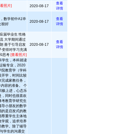
查看
查看照片]
2020-08-17
详情
分，数学初中A1毕
查看
2020-08-17
比较好
详情
应届毕业生 性格
流 大学期间通过
查看
朗 善于引导启发
2020-08-17
详情
子变得对学习充满
和思考
[查看照片]
科学生，本科就读
输专业，2020
学院教育学（学科
校开学，时间比较
来完成家教任务，
内容的准备。 个
积极上进，心态乐
处，同时也很喜欢
择考教育学研究生
辅导小朋友的数学
倡的是启发式的教
倡尊重学生主体地
教学观，追求培养
的教学。除了辅导
与学生的沟通交