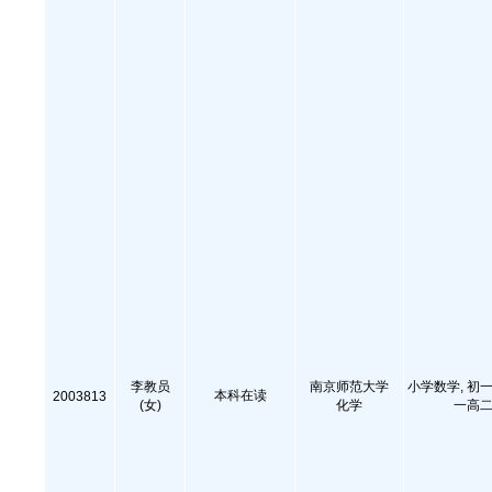
李教员
南京师范大学
小学数学, 初一
本科在读
2003813
(女)
化学
一高二