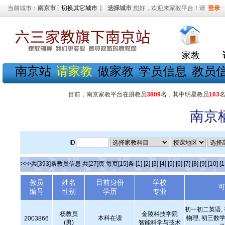
当前城市：
南京市
[
切换其它城市
]
选择城市
您好，欢迎来家教平台！请
登录
家教
南京站
请家教
做家教
学员信息
教员
目前，南京家教平台在册教员
3809
名，其中明星教员
163
南京
ID
>>>共[393]条教员信息 共[27]页 每页[15]条
[1]
[2]
[3]
[4]
[5]
[6]
[7]
[8]
[9]
[10]
[1
教员
姓名
目前身份
学校
编号
性别
学历
专业
初一初二英语,
杨教员
金陵科技学院
本科在读
物理, 初三数学
2003866
(男)
智能科学与技术