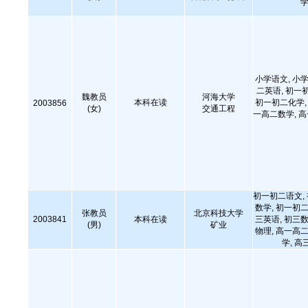
学
小学语文, 小学
二英语, 初一
魏教员
河海大学
本科在读
初一初二化学, 
2003856
(女)
交通工程
一高二数学, 
初一初二语文,
数学, 初一初二
张教员
北京科技大学
2003841
本科在读
三英语, 初三数
(男)
矿业
物理, 高一高二
学, 高