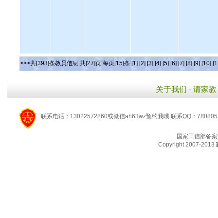
>>>共[393]条教员信息 共[27]页 每页[15]条
[1]
[2]
[3]
[4]
[5]
[6]
[7]
[8]
[9]
[10]
[1
关于我们
-
请家教
联系电话：13022572860或微信ah63wz预约我哦 联系QQ：780805
国家工信部备案
Copyright 2007-2013