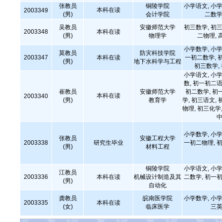
张教员
铜陵学院
小学语文, 小学
本科在读
2003349
(男)
会计学院
二数学
吴教员
安徽师范大学
初三数学, 初三
2003348
本科在读
(男)
物理学
二物理, 
小学数学, 小学
莫教员
防灾科技学院
2003347
本科在读
一初二数学, 
(男)
地下水科学与工程
初三数学,
小学语文, 小学
数, 初一初二语
崔教员
安徽师范大学
初二数学, 初
本科在读
2003340
(男)
教育学
学, 初三语文, 
物理, 初三化学,
中
小学数学, 小学
张教员
安徽工程大学
2003338
研究生毕业
一初二物理, 初
(男)
材料工程
铜陵学院
小学语文, 小学
江教员
2003336
本科在读
机械设计制造及其
二数学, 初一初
(男)
自动化
龚教员
皖南医学院
小学数学, 小学
2003335
本科在读
(女)
临床医学
三英