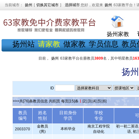
当前城市：
扬州
[
切换其它城市
]
选择城市
您好，欢迎来
扬州
63家教平台！
扬州家教
扬州站
请家教
做家教
学员信息
教员
目前，
扬州
63家教平台在册教员
3809
名，其中明星教员
16
扬州
ID
>>>共[76]条教员信息 共[6]页 每页[15]条
1
[2]
[3]
[4]
[5]
[6]
教员
姓名
目前身份
学校
编号
性别
学历
专业
金教员
南京工程学院
初一初二英语,
本科毕业
2003370
(男)
自动化
语, 初