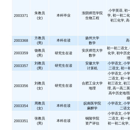
小学英语, 初
朱教员
淮阴师范学院
本科毕业
学, 初一初二化
2003371
(女)
生物工程
初三化学, 
方教员
扬州大学
本科在读
高
2003368
(男)
数学
初一初二语文,
饶教员
安庆师范大学
2003359
研究生在读
化学, 初中历史
(男)
数学
理
刘教员
安徽大学
小学语文, 小学
研究生在读
2003357
(男)
计算机
二语文, 初一
小学语文, 小学
二语文, 初一
刘教员
合肥工业大学
初三语文, 初三
研究生在读
2003356
(女)
地理
理, 高一高二英
高中历史地理政
级
周教员
皖南医学院
小学语文, 小学
本科在读
2003354
(女)
麻醉学
二语文
小学语文, 小学
张教员
铜陵学院
二语文, 初一
本科在读
2003351
(男)
资产评估
初一初二化学, 