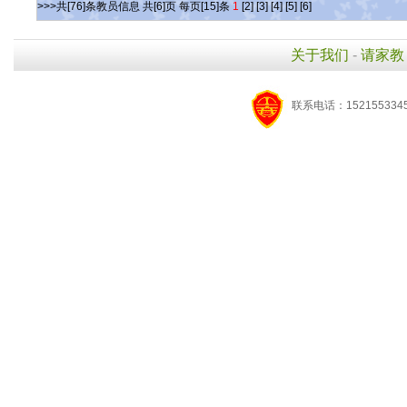
>>>共[76]条教员信息 共[6]页 每页[15]条
1
[2]
[3]
[4]
[5]
[6]
关于我们
-
请家教
联系电话：1521553345