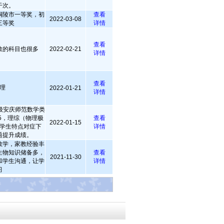
干次。
铜陵市一等奖，初
查看
2022-03-08
三等奖
详情
查看
教的科目也很多
2022-02-21
详情
查看
理
2022-01-21
详情
级安庆师范数学类
5，理综（物理极
查看
2022-01-15
按学生特点对症下
详情
题提升成绩。
数学，家教经验丰
生物知识储备多，
查看
2021-11-30
和学生沟通，让学
详情
习