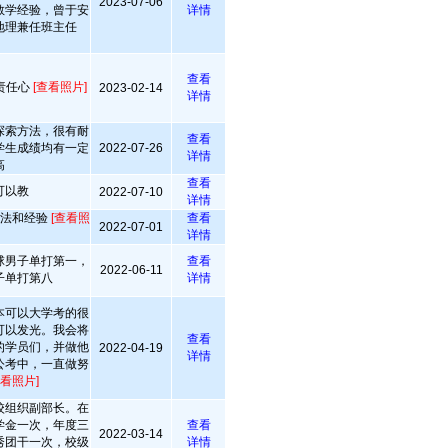
2023-07-06
教学经验，曾于安
详情
地理兼任班主任
查看
责任心
[查看照片]
2023-02-14
详情
探索方法，很有耐
查看
学生成绩均有一定
2022-07-26
详情
高
查看
可以教
2022-07-10
详情
方法和经验
[查看照
查看
2022-07-01
详情
球男子单打第一，
查看
2022-06-11
子单打第八
详情
本可以大学考的很
可以发光。我会将
查看
的学员们，并做他
2022-04-19
详情
公考中，一直做努
查看照片]
校组织副部长。在
学金一次，年度三
查看
2022-03-14
秀团干一次，校级
详情