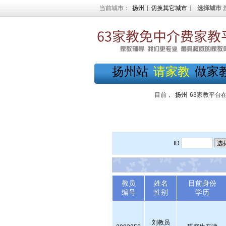
当前城市：
扬州
[
切换其它城市
]
选择城市
扬州站
请家教
做家
目前，
扬州
63家教平台
ID
教员
姓名
目前身份
编号
性别
学历
刘教员