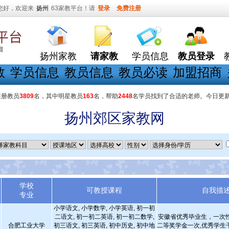
您好，欢迎来
扬州
63家教平台！请
登录
免费注册
扬州家教
请家教
学员信息
教员登录
教
学员信息
教员信息
教员必读
加盟招商
在册教员
3809
名，其中明星教员
163
名，帮助
2448
名学员找到了合适的老师。今日更
扬州郊区家教网
学校
可教授课程
自我描
专业
小学语文, 小学数学, 小学英语, 初一初
二语文, 初一初二英语, 初一初二数学,
安徽省优秀毕业生，一次
合肥工业大学
初三语文, 初三英语, 初中历史, 初中地
二等奖学金一次,优秀学生