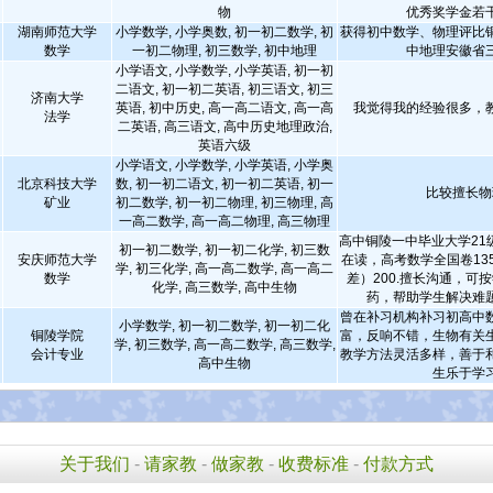
物
优秀奖学金若
湖南师范大学
小学数学, 小学奥数, 初一初二数学, 初
获得初中数学、物理评比
数学
一初二物理, 初三数学, 初中地理
中地理安徽省
小学语文, 小学数学, 小学英语, 初一初
二语文, 初一初二英语, 初三语文, 初三
济南大学
英语, 初中历史, 高一高二语文, 高一高
我觉得我的经验很多，
法学
二英语, 高三语文, 高中历史地理政治,
英语六级
小学语文, 小学数学, 小学英语, 小学奥
北京科技大学
数, 初一初二语文, 初一初二英语, 初一
比较擅长物
矿业
初二数学, 初一初二物理, 初三物理, 高
一高二数学, 高一高二物理, 高三物理
高中铜陵一中毕业大学21
初一初二数学, 初一初二化学, 初三数
安庆师范大学
在读，高考数学全国卷13
学, 初三化学, 高一高二数学, 高一高二
数学
差）200.擅长沟通，可
化学, 高三数学, 高中生物
药，帮助学生解决难
曾在补习机构补习初高中
小学数学, 初一初二数学, 初一初二化
铜陵学院
富，反响不错，生物有关
学, 初三数学, 高一高二数学, 高三数学,
会计专业
教学方法灵活多样，善于
高中生物
生乐于学
关于我们
-
请家教
-
做家教
-
收费标准
-
付款方式