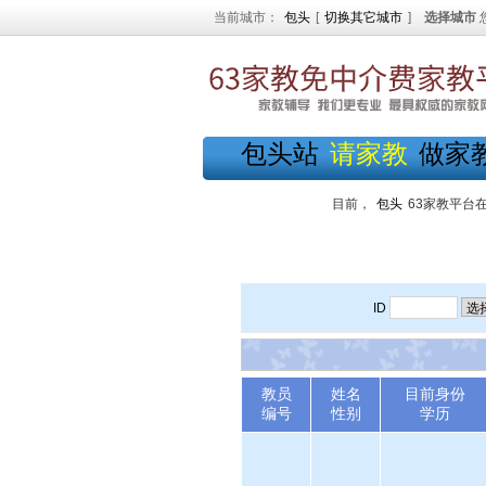
当前城市：
包头
[
切换其它城市
]
选择城市
包头站
请家教
做家
目前，
包头
63家教平台
ID
教员
姓名
目前身份
编号
性别
学历