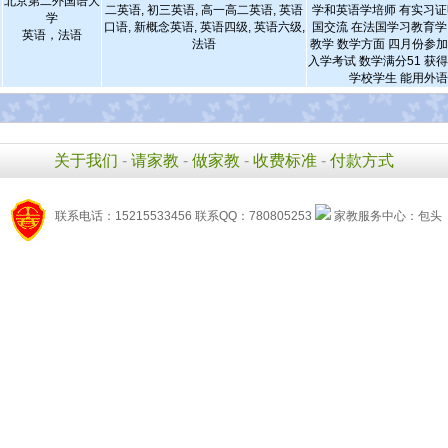
北京第二外国语大
二英语, 初三英语, 高一高二英语, 英语
学和英语学培师 有实习证
学
口语, 新概念英语, 英语四级, 英语六级,
国交流 在法国学习教育学
英语，法语
法语
教学 数学方面 四月份参加
入学考试 数学满分51 获得
学校学生 能用外
关于我们
-
请家教
-
做家教
-
收费标准
-
付款方式
联系电话：15215533456 联系QQ：780805253
家教服务中心：包头