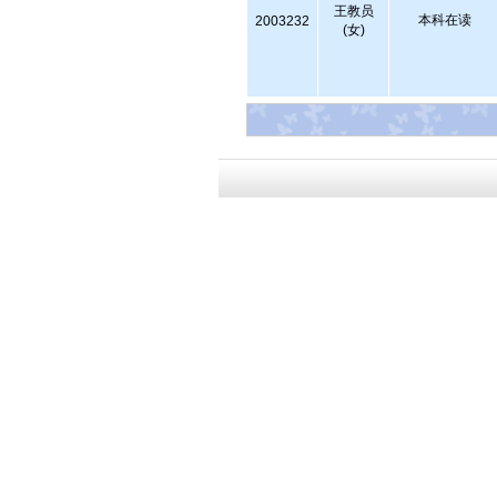
王教员
本科在读
2003232
(女)