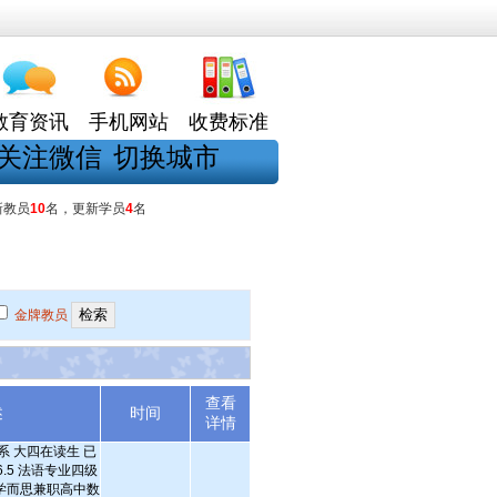
教育资讯
手机网站
收费标准
关注微信
切换城市
新教员
10
名，更新学员
4
名
金牌教员
查看
述
时间
详情
系 大四在读生 已
.5 法语专业四级
学而思兼职高中数