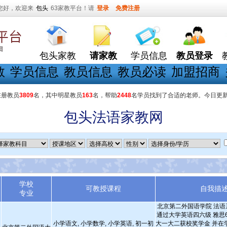
您好，欢迎来
包头
63家教平台！请
登录
免费注册
包头家教
请家教
学员信息
教员登录
教
学员信息
教员信息
教员必读
加盟招商
在册教员
3809
名，其中明星教员
163
名，帮助
2448
名学员找到了合适的老师。今日更
包头法语家教网
学校
可教授课程
自我描
专业
北京第二外国语学院 法语
通过大学英语四六级 雅思6
小学语文, 小学数学, 小学英语, 初一初
大一大二获校奖学金 并在