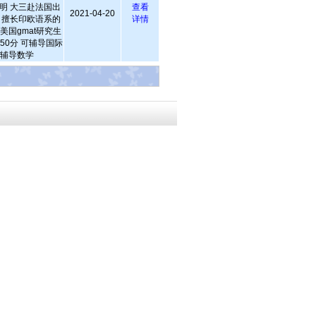
明 大三赴法国出
查看
2021-04-20
 擅长印欧语系的
详情
美国gmat研究生
50分 可辅导国际
语辅导数学